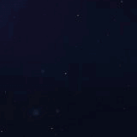
学术交流活动举行
...
上页
1
2
3
4
5
42
下页
共502条