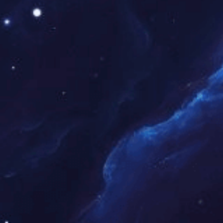
企业合作开设“新农人班”
化产教融合 锻造卓越工科人才
划策