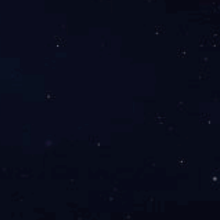
10月25日至26日，2025年“感知中国”第二届江苏高校暨首届长三角高校来华留学研究生学术交流专场活动在爱游戏官方网举行。来自上海、江苏、浙江和安徽的55所高校的400余名中外研究生以及带队教师参加活动，通过思想碰撞推动学术进步和文化交流，在互学互鉴中实现共同提升。活动现场...