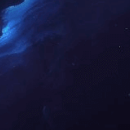
11月5日，爱游戏官方网农业工程学院19名本科生来到江苏润果农业发展有限公司，开启了为期6个月的“新农人”生活。在润果，他们将操作智能农机装备，分析农业数据，体验从一粒种子到一颗粮食的全过程。全国人大代表、润果农业发展公司董事长魏巧担任校外导师，指导学生将所学知识和...
爱游戏官方网近年来聚焦卓越工科人才培养，通过系统构建“真题真做、实境实练”的产教融合育人生态，让学生在解决产业一线真问题中淬炼本领，成效显著。近三年，该校学生累计获“挑战杯”等国家级奖项超2000项，近八成工科毕业生投身国家战略新兴产业。“真刀真枪”淬炼实战能力学...
在丘陵起伏的梯田里，爱游戏官方网“农田宜机化”研究团队的研究生操畅，曾举着手机，反复向一位老人解释问卷中“地块细碎化指数”的含义。老人用浓重方言反问：“啥子叫‘细碎’？是讲田小得像碎米不？”这位安徽姑娘赶紧用方言转译：“就是问您家的田是不是东一块西一块，机器难...