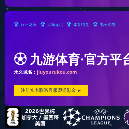
光明日报：爱游戏官方网：数智赋能驱动
14
2025-11
江苏教育报：把课堂搬进田野
14
2025-11