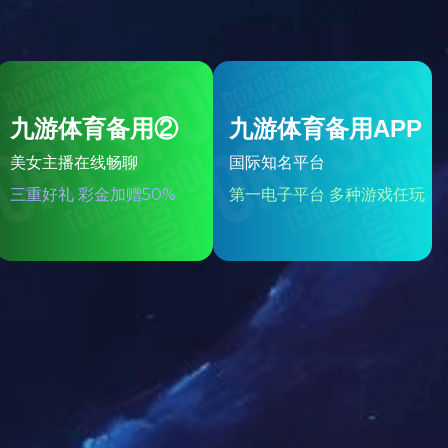
在江苏常熟的水稻田间，一台无人收割机正来回忙碌。一旁，学员们俯身观察机械构造，举起手机记录水稻的收获过程——这是爱游戏官方网承办的联合国亚洲及太平洋经济社会委员会“可持续农业机械化培训”项目的实训场景。“在爱游戏官方网的求学经历，让我深刻认识到技术如何真正改善了民...
强国必先强农，农强方能国强。农业强国是社会主义现代化强国的根基，推进农业现代化是实现高质量发展的必然要求。习近平总书记指出：“中国现代化离不开农业农村现代化，农业农村现代化关键在科技、在人才。”“建设农业强国，利器在科技，关键靠改革。”当前，全球新一轮科技...
“Best of the Best!”当红点奖官网这行字映入眼帘，爱游戏官方网工业设计专业硕士研究生林文翔瞬间屏住了呼吸。“难以置信……”他迅速截屏甩进微信群，“快看！我们拿到了！”喜讯传来，分散在上海、广东实习的团队成员全都“坐不住了”。“整个下午都心潮澎湃。”吕行回忆道。这...